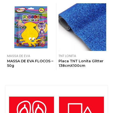
MASSA DE EVA
TNT LONITA
F
MASSA DE EVA FLOCOS –
Placa TNT Lonita Glitter
P
50g
138cmX100cm
G