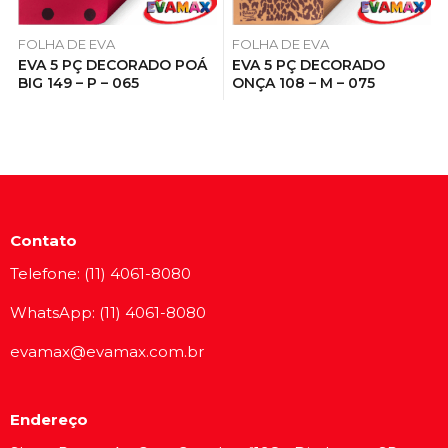
FOLHA DE EVA
FOLHA DE EVA
EVA 5 PÇ DECORADO POÁ
EVA 5 PÇ DECORADO
BIG 149 – P – 065
ONÇA 108 – M – 075
Contato
Telefone: (11) 4061-8080
WhatsApp: (11) 4061-8080
evamax@evamax.com.br
Endereço